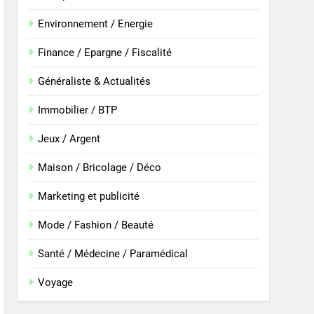
Environnement / Energie
Finance / Epargne / Fiscalité
Généraliste & Actualités
Immobilier / BTP
Jeux / Argent
Maison / Bricolage / Déco
Marketing et publicité
Mode / Fashion / Beauté
Santé / Médecine / Paramédical
Voyage