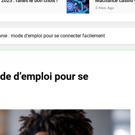
on choix !
Machance casino en ligne : une ex
2 Mois Ago
ie : mode d’emploi pour se connecter facilement
de d’emploi pour se