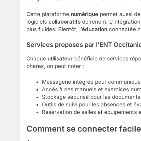
Cette plateforme
numérique
permet aussi de
logiciels
collaboratifs
de renom. L’intégratio
plus fluides. Bientôt, l’
éducation
connectée ne
Services proposés par l’ENT Occitani
Chaque
utilisateur
bénéficie de services répo
phares, on peut noter :
Messagerie intégrée pour communiquer
Accès à des manuels et exercices num
Stockage sécurisé pour les documents
Outils de suivi pour les absences et év
Réservation de salles et équipements e
Comment se connecter facile