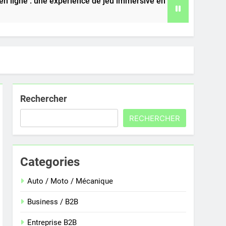
périence de jeu immersive en 2025
Découvrez Lucky Tre
2 Mois Ago
Rechercher
RECHERCHER
Categories
Auto / Moto / Mécanique
Business / B2B
Entreprise B2B