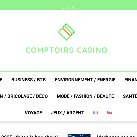
Découvrez
Meilleur
Meilleur
Machance
Découvrez
Meilleur
Meilleur
Lucky
casino
bonus
casino
Lucky
casino
bonus
Machance
Découvrez
Treasure
en
de
en
Treasure
en
de
casino
Lucky
Casino
ligne
casino
ligne
Casino
ligne
casino
en
Treasure
:
fiable
en
:
:
fiable
en
ligne
Casino
Les
:
ligne
une
Les
:
ligne
:
:
Meilleures
comment
en
expérience
Meilleures
comment
en
une
Les
Astuces
faire
2025
de
Astuces
faire
2025
expérience
Meilleures
pour
le
:
jeu
pour
le
:
de
Astuces
Maximiser
bon
faites
immersive
Maximiser
bon
faites
jeu
pour
Vos
choix
le
en
Vos
choix
le
immersive
Maximiser
Gains
en
bon
2025
Gains
en
bon
en
Vos
Les Comptoirs-Cas
en
2025
choix
en
2025
choix
Média Généraliste
2025
Gains
2025
?
!
2025
?
!
en
2025
E
BUSINESS / B2B
ENVIRONNEMENT / ENERGIE
FINAN
N / BRICOLAGE / DÉCO
MODE / FASHION / BEAUTÉ
SANTÉ
VOYAGE
JEUX / ARGENT