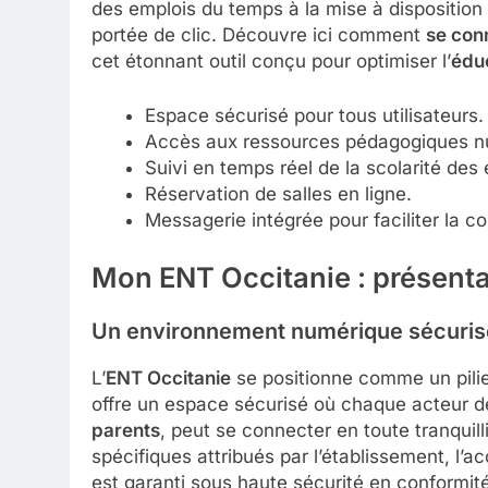
des emplois du temps à la mise à dispositio
portée de clic. Découvre ici comment
se con
cet étonnant outil conçu pour optimiser l’
édu
Espace sécurisé pour tous utilisateurs.
Accès aux ressources pédagogiques n
Suivi en temps réel de la scolarité des 
Réservation de salles en ligne.
Messagerie intégrée pour faciliter la 
Mon ENT Occitanie : présenta
Un environnement numérique sécuris
L’
ENT Occitanie
se positionne comme un pili
offre un espace sécurisé où chaque acteur 
parents
, peut se connecter en toute tranquil
spécifiques attribués par l’établissement, l’
est garanti sous haute sécurité en conformit