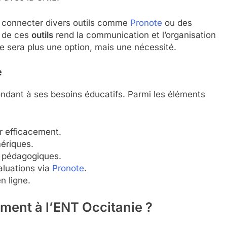
 connecter divers outils comme
Pronote
ou des
n de ces
outils
rend la communication et l’organisation
 sera plus une option, mais une nécessité.
e
ndant à ses besoins éducatifs. Parmi les éléments
 efficacement.
ériques.
 pédagogiques.
aluations via
Pronote
.
n ligne.
ment à l’ENT Occitanie ?