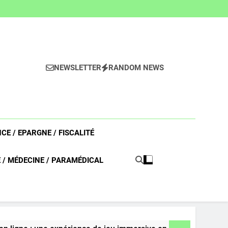
NEWSLETTER
RANDOM NEWS
inos.fr
CE / EPARGNE / FISCALITÉ
 / MÉDECINE / PARAMÉDICAL