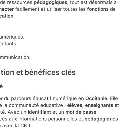
n de ressources
pédagogiques
, tout est désormais à
necter
facilement et utiliser toutes les
fonctions
de
cation
.
umériques.
enfants.
communication.
tion et bénéfices clés
é
er du parcours éducatif numérique en
Occitanie
. Elle
de la communauté éducative :
élèves
,
enseignants
et
lité. Avec un
identifiant
et un
mot de passe
accès aux informations personnelles et
pédagogiques
é avec la CNIL.