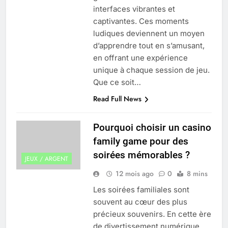
interfaces vibrantes et
captivantes. Ces moments
ludiques deviennent un moyen
d’apprendre tout en s’amusant,
en offrant une expérience
unique à chaque session de jeu.
Que ce soit…
Read Full News
Pourquoi choisir un casino
family game pour des
soirées mémorables ?
JEUX / ARGENT
12 mois ago
0
8 mins
Les soirées familiales sont
souvent au cœur des plus
précieux souvenirs. En cette ère
de divertissement numérique