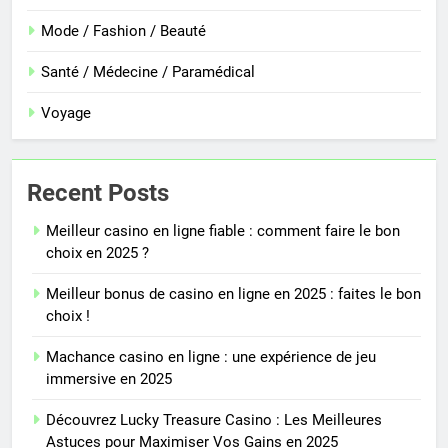
Mode / Fashion / Beauté
Santé / Médecine / Paramédical
Voyage
Recent Posts
Meilleur casino en ligne fiable : comment faire le bon
choix en 2025 ?
Meilleur bonus de casino en ligne en 2025 : faites le bon
choix !
Machance casino en ligne : une expérience de jeu
immersive en 2025
Découvrez Lucky Treasure Casino : Les Meilleures
Astuces pour Maximiser Vos Gains en 2025