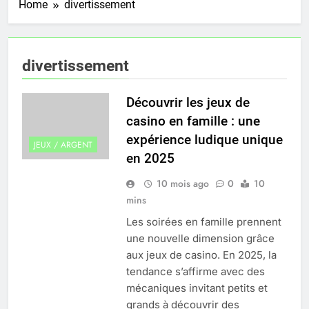
Home
divertissement
divertissement
Découvrir les jeux de
casino en famille : une
expérience ludique unique
JEUX / ARGENT
en 2025
10 mois ago
0
10
mins
Les soirées en famille prennent
une nouvelle dimension grâce
aux jeux de casino. En 2025, la
tendance s’affirme avec des
mécaniques invitant petits et
grands à découvrir des