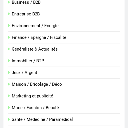
Business / B2B
Entreprise B2B
Environnement / Energie
Finance / Epargne / Fiscalité
Généraliste & Actualités
Immobilier / BTP
Jeux / Argent
Maison / Bricolage / Déco
Marketing et publicité
Mode / Fashion / Beauté
Santé / Médecine / Paramédical